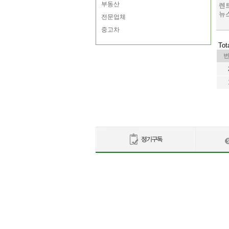
부동산
렌트
뉴스
전문업체
중고차
Tot