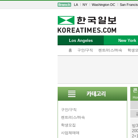
LA
NY
Washington DC
San Franci
Los Angeles
New York
홈
구인/구직
렌트/리스/하숙
학생
콘
Ho
구인/구직
렌트/리스/하숙
학생모집
방3
2
사업체매매
2