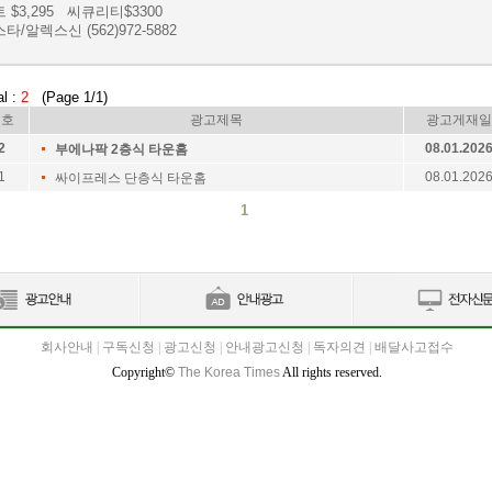
 $3,295 씨큐리티$3300
타/알렉스신 (562)972-5882
al :
2
(Page 1/1)
번호
광고제목
광고게재일
2
08.01.202
부에나팍 2층식 타운홈
1
08.01.202
싸이프레스 단층식 타운홈
1
회사안내
|
구독신청
|
광고신청
|
안내광고신청
|
독자의견
|
배달사고접수
Copyright©
The Korea Times
All rights reserved.