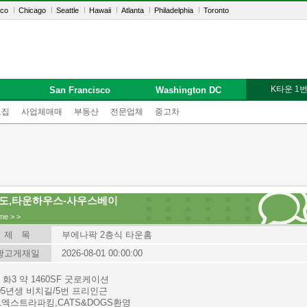
sco
Chicago
Seattle
Hawaii
Atlanta
Philadelphia
Toronto
K타운 1
San Francisco
Washington DC
모집
사업체매매
부동산
전문업체
중고차
도,타운하우스-사우스베이
me
>
>
제 목
부에나팍 2층식 타운홈
광고게재일
2026-08-01 00:00:00
 화3 약 1460SF 굿로케이션
005년생 비치길/5번 프리인근
+1엑스트라파킹,CATS&DOGS환영