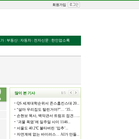
회원가입
번가
부동산
자동차
전자신문
한인업소록
|
|
|
|