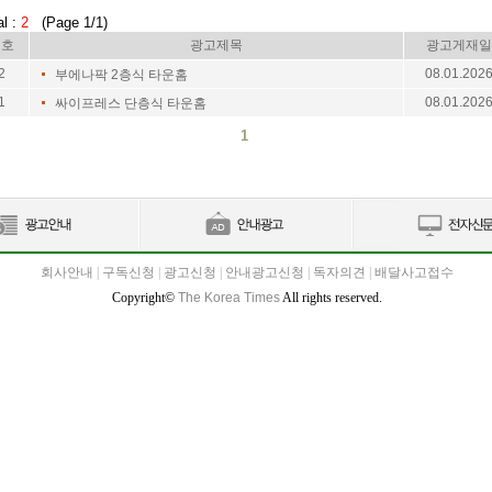
al :
2
(Page 1/1)
번호
광고제목
광고게재일
2
08.01.202
부에나팍 2층식 타운홈
1
08.01.202
싸이프레스 단층식 타운홈
1
회사안내
|
구독신청
|
광고신청
|
안내광고신청
|
독자의견
|
배달사고접수
Copyright©
The Korea Times
All rights reserved.