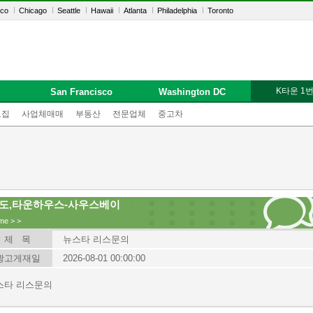
sco
Chicago
Seattle
Hawaii
Atlanta
Philadelphia
Toronto
K타운 1
San Francisco
Washington DC
모집
사업체매매
부동산
전문업체
중고차
도,타운하우스-사우스베이
me
>
>
제 목
뉴스타 리스문의
광고게재일
2026-08-01 00:00:00
스타 리스문의