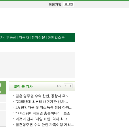
회원가입
번가
부동산
자동차
전자신문
한인업소록
|
|
|
|