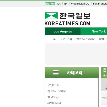
LA
NY
Washington DC
San Franci
Los Angeles
New York
홈
구인/구직
렌트/리스/하숙
학생
콘
Ho
구인/구직
렌트/리스/하숙
학생모집
뉴
사업체매매