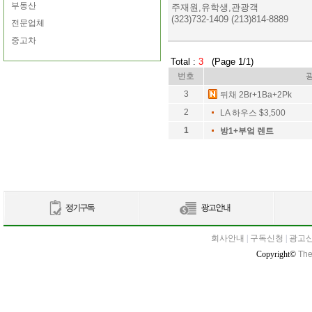
부동산
주재원,유학생,관광객
(323)732-1409 (213)814-8889
전문업체
중고차
Total :
3
(Page 1/1)
번호
3
뒤채 2Br+1Ba+2Pk
2
LA 하우스 $3,500
1
방1+부엌 렌트
회사안내
|
구독신청
|
광고
Copyright©
The