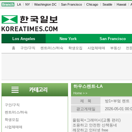
LA
NY
Washington DC
San Francisco
Chicago
Seattle
Hawaii
A
Los Angeles
New York
San Francisco
홈
구인/구직
렌트/리스/하숙
학생모집
사업체매매
부동산
전
하우스렌트-LA
Home
>
>
제 목
방1+부엌 렌트
구인/구직
광고게재일
2026-05-01 00:
렌트/리스/하숙
학생모집
올림픽+그래머시(교통 편리)
조용하고 안전한 산책동네
사업체매매
깨끗하고 인터넷 free