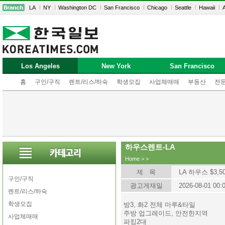
LA
NY
Washington DC
San Francisco
Chicago
Seattle
Hawaii
A
Los Angeles
New York
San Francisco
홈
구인/구직
렌트/리스/하숙
학생모집
사업체매매
부동산
전
하우스렌트-LA
Home
>
>
제 목
LA 하우스 $3,5
구인/구직
광고게재일
2026-08-01 00:
렌트/리스/하숙
학생모집
방3, 화2 전체 마루&타일
주방 업그레이드, 안전한지역
사업체매매
파킹2대