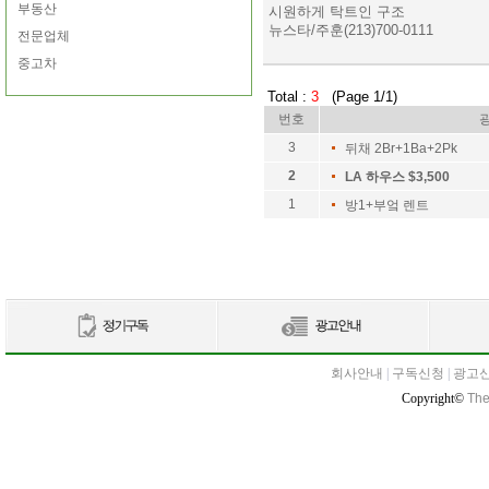
부동산
시원하게 탁트인 구조
뉴스타/주훈(213)700-0111
전문업체
중고차
Total :
3
(Page 1/1)
번호
3
뒤채 2Br+1Ba+2Pk
2
LA 하우스 $3,500
1
방1+부엌 렌트
회사안내
|
구독신청
|
광고
Copyright©
The