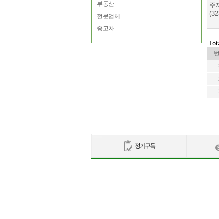
부동산
주
(32
전문업체
중고차
Tot