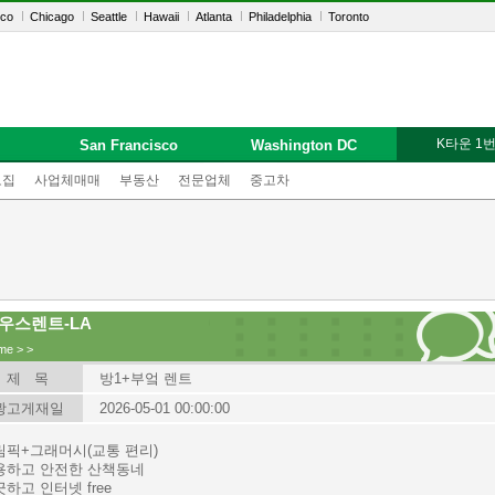
sco
Chicago
Seattle
Hawaii
Atlanta
Philadelphia
Toronto
K타운 1
San Francisco
Washington DC
모집
사업체매매
부동산
전문업체
중고차
우스렌트-LA
me
>
>
제 목
방1+부엌 렌트
광고게재일
2026-05-01 00:00:00
림픽+그래머시(교통 편리)
용하고 안전한 산책동네
하고 인터넷 free