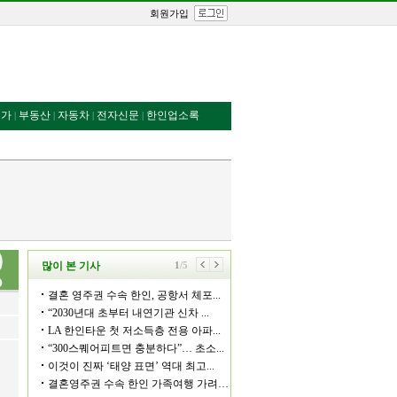
회원가입
번가
부동산
자동차
전자신문
한인업소록
|
|
|
|