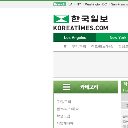
LA
NY
Washington DC
San Franci
Los Angeles
New York
홈
구인/구직
렌트/리스/하숙
학생
하
Ho
구인/구직
렌트/리스/하숙
학생모집
올
조
사업체매매
깨끗