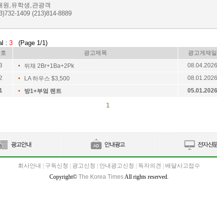
재원,유학생,관광객
3)732-1409 (213)814-8889
al :
3
(Page 1/1)
번호
광고제목
광고게재일
3
08.04.202
뒤채 2Br+1Ba+2Pk
2
08.01.202
LA 하우스 $3,500
1
05.01.202
방1+부엌 렌트
1
회사안내
|
구독신청
|
광고신청
|
안내광고신청
|
독자의견
|
배달사고접수
Copyright©
The Korea Times
All rights reserved.