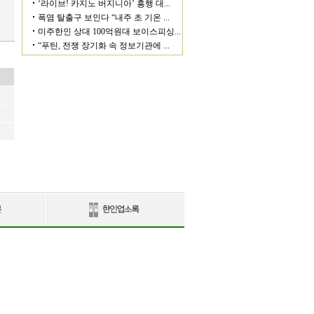
6
6
6