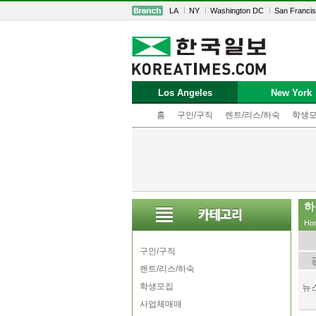
LA
NY
Washington DC
San Franci
Los Angeles
New York
홈
구인/구직
렌트/리스/하숙
학생
하
Ho
구인/구직
렌트/리스/하숙
학생모집
뉴
사업체매매