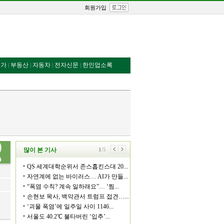
회원가입
번가
부동산
자동차
전자신문
한인업소록
|
|
|
|