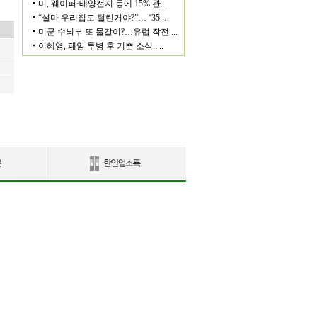
6
6
6