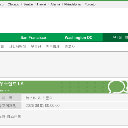
sco
Chicago
Seattle
Hawaii
Atlanta
Philadelphia
Toronto
K타운 1
San Francisco
Washington DC
모집
사업체매매
부동산
전문업체
중고차
우스렌트-LA
me
>
>
제 목
뉴스타 리스문의
광고게재일
2026-08-01 00:00:00
스타 리스문의