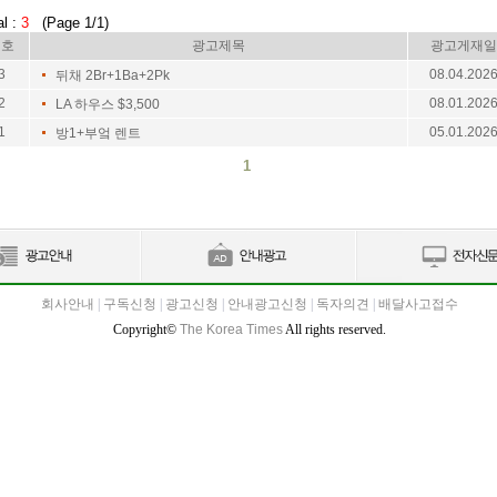
al :
3
(Page 1/1)
번호
광고제목
광고게재일
3
08.04.202
뒤채 2Br+1Ba+2Pk
2
08.01.202
LA 하우스 $3,500
1
05.01.202
방1+부엌 렌트
1
회사안내
|
구독신청
|
광고신청
|
안내광고신청
|
독자의견
|
배달사고접수
Copyright©
The Korea Times
All rights reserved.