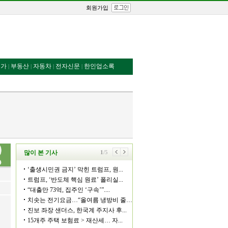
회원가입
번가
부동산
자동차
전자신문
한인업소록
|
|
|
|