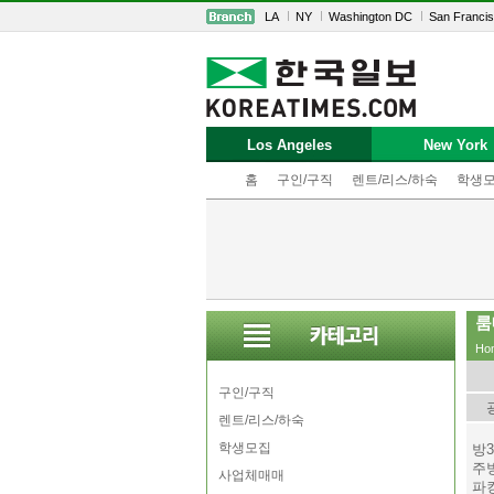
LA
NY
Washington DC
San Franci
Los Angeles
New York
홈
구인/구직
렌트/리스/하숙
학생
룸
Ho
구인/구직
렌트/리스/하숙
학생모집
방3
주
사업체매매
파