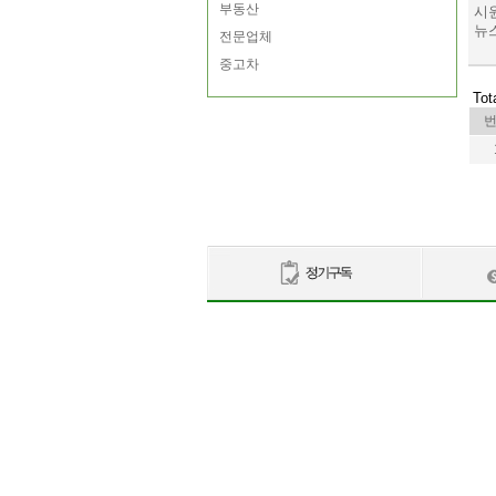
부동산
시
뉴스
전문업체
중고차
Tot