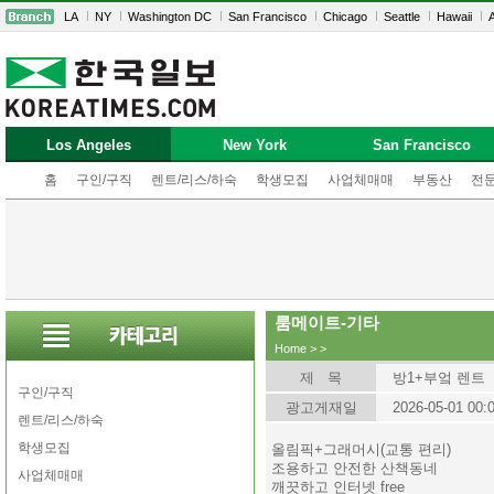
LA
NY
Washington DC
San Francisco
Chicago
Seattle
Hawaii
A
Los Angeles
New York
San Francisco
홈
구인/구직
렌트/리스/하숙
학생모집
사업체매매
부동산
전
룸메이트-기타
Home
>
>
제 목
방1+부엌 렌트
구인/구직
광고게재일
2026-05-01 00:
렌트/리스/하숙
학생모집
올림픽+그래머시(교통 편리)
조용하고 안전한 산책동네
사업체매매
깨끗하고 인터넷 free