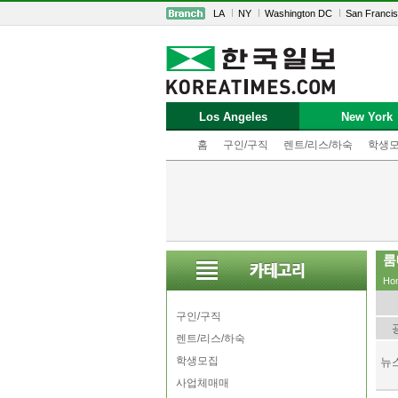
LA
NY
Washington DC
San Franci
Los Angeles
New York
홈
구인/구직
렌트/리스/하숙
학생
룸
Ho
구인/구직
렌트/리스/하숙
학생모집
뉴
사업체매매