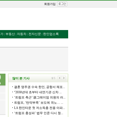
회원가입
번가
부동산
자동차
전자신문
한인업소록
|
|
|
|