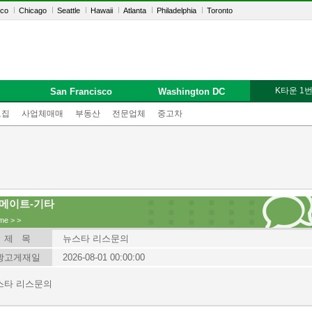
sco
Chicago
Seattle
Hawaii
Atlanta
Philadelphia
Toronto
K타운 1
San Francisco
Washington DC
모집
사업체매매
부동산
전문업체
중고차
메이트-기타
me
>
>
제 목
뉴스타 리스문의
광고게재일
2026-08-01 00:00:00
스타 리스문의