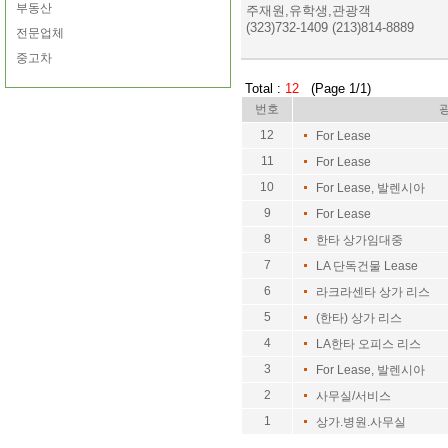
부동산
주재원,유학생,관광객
(323)732-1409 (213)814-8889
전문업체
중고차
Total :
12
(Page 1/1)
번호
12
For Lease
11
For Lease
10
For Lease, 발렌시아
9
For Lease
8
한타 상가임대중
7
LA 단독건물 Lease
6
라크라센타 상가 리스
5
(한타) 상가 리스
4
LA한타 오피스 리스
3
For Lease, 발렌시아
2
사무실/서비스
1
상가.병원.사무실