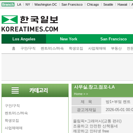
LA
NY
Washington DC
San Francisco
Chicago
Seattle
Hawaii
A
Los Angeles
New York
San Francisco
홈
구인/구직
렌트/리스/하숙
학생모집
사업체매매
부동산
전
사무실,창고,점포-LA
Home
>
>
제 목
방1+부엌 렌트
구인/구직
광고게재일
2026-05-01 00:
렌트/리스/하숙
학생모집
올림픽+그래머시(교통 편리)
조용하고 안전한 산책동네
사업체매매
깨끗하고 인터넷 free