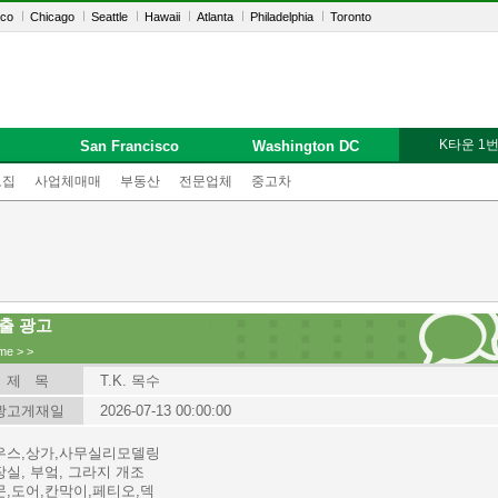
sco
Chicago
Seattle
Hawaii
Atlanta
Philadelphia
Toronto
K타운 1
San Francisco
Washington DC
모집
사업체매매
부동산
전문업체
중고차
출 광고
me
>
>
제 목
T.K. 목수
광고게재일
2026-07-13 00:00:00
우스,상가,사무실리모델링
실, 부엌, 그라지 개조
문,도어,칸막이,페티오,덱