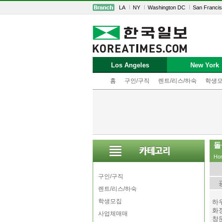
LA
NY
Washington DC
San Franci
Los Angeles
New York
홈
구인/구직
렌트/리스/하숙
학생
돌
Ho
구인/구직
렌트/리스/하숙
학생모집
하
화장
사업체매매
창