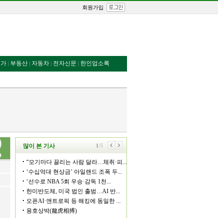
회원가입
번가
부동산
자동차
전자신문
한인업소록
|
|
|
|