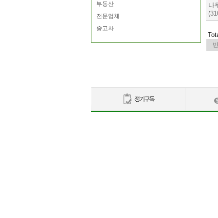
부동산
나
(31
전문업체
중고차
Tot