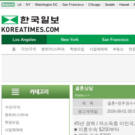
LA
NY
Washington DC
San Francisco
Chicago
Seattle
Hawaii
A
Los Angeles
New York
San Francisco
홈
구인/구직
렌트/리스/하숙
학생모집
사업체매매
부동산
전
결혼상담
Home
>
>
제 목
결혼+영주권수
구인/구직
광고게재일
2026-08-01 00:
렌트/리스/하숙
학생모집
45년 경력 / 저소득층 이민국
■ 이혼수속 $250부터
사업체매매