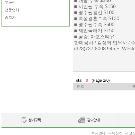
■ 개명 수속 $300
부동산
■ 시민권 수속 $150
전문업체
■ 영주권갱신 $100
중고차
■ 속성결혼수속 $130
■ 영주권수속 $600
■ 재입국허가 $150
■ 공증, 아포스티유
한미공사 / 김정희 법무사 /
(323)737-8008 945 S. West
Total :
0
(Page 1/0)
번호
회사안내
|
구독신청
|
광고