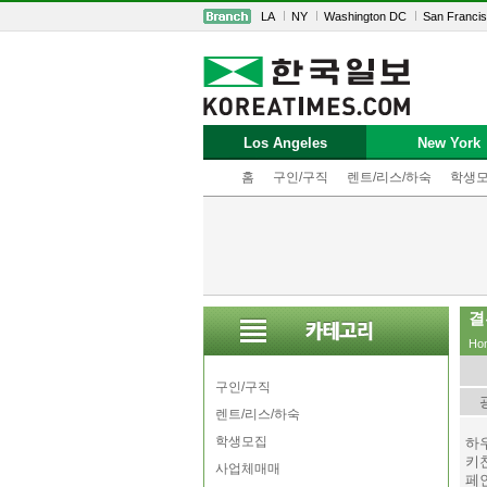
LA
NY
Washington DC
San Franci
Los Angeles
New York
홈
구인/구직
렌트/리스/하숙
학생
결
Ho
구인/구직
렌트/리스/하숙
학생모집
하우
키친
사업체매매
페