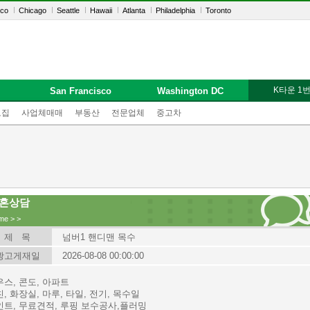
sco
Chicago
Seattle
Hawaii
Atlanta
Philadelphia
Toronto
K타운 1
San Francisco
Washington DC
모집
사업체매매
부동산
전문업체
중고차
혼상담
me
>
>
제 목
넘버1 핸디맨 목수
광고게재일
2026-08-08 00:00:00
스, 콘도, 아파트
, 화장실, 마루, 타일, 전기, 목수일
인트, 무료견적, 루핑 보수공사,플러밍