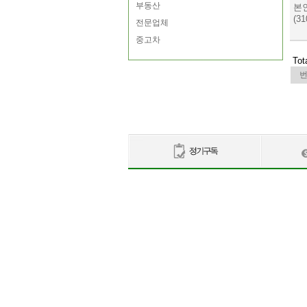
부동산
본
(31
전문업체
중고차
Tot