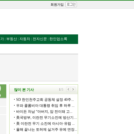
회원가입
번가
부동산
자동차
전자신문
한인업소록
|
|
|
|