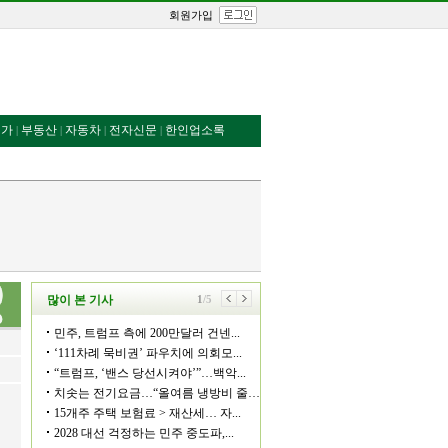
회원가입
번가
부동산
자동차
전자신문
한인업소록
|
|
|
|