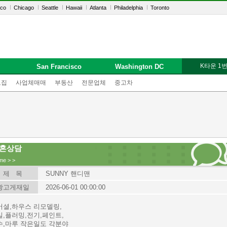
sco
Chicago
Seattle
Hawaii
Atlanta
Philadelphia
Toronto
K타운 1
San Francisco
Washington DC
모집
사업체매매
부동산
전문업체
중고차
혼상담
me
>
>
제 목
SUNNY 핸디맨
광고게재일
2026-06-01 00:00:00
머셜,하우스 리모델링,
일,플러밍,전기,페인트,
수,마루 작은일도 각분야