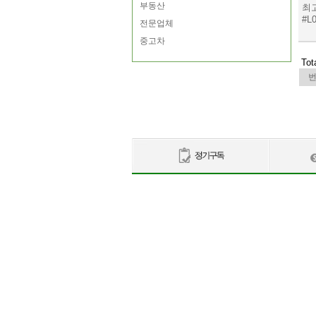
부동산
최
#L0
전문업체
중고차
Tot