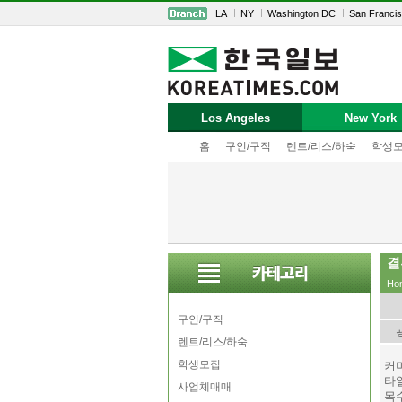
LA
NY
Washington DC
San Franci
Los Angeles
New York
홈
구인/구직
렌트/리스/하숙
학생
결
Ho
구인/구직
렌트/리스/하숙
학생모집
커
타
사업체매매
목