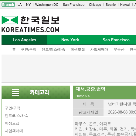
LA
NY
Washington DC
San Francisco
Chicago
Seattle
Hawaii
A
Los Angeles
New York
San Francisco
홈
구인/구직
렌트/리스/하숙
학생모집
사업체매매
부동산
전
대서,공증,번역
Home
>
>
제 목
넘버1 핸디맨 
구인/구직
광고게재일
2026-08-08 00:
렌트/리스/하숙
학생모집
하우스, 콘도, 아파트
키친, 화장실, 마루, 타일, 전기, 
사업체매매
페인트, 무료견적, 루핑 보수공사,