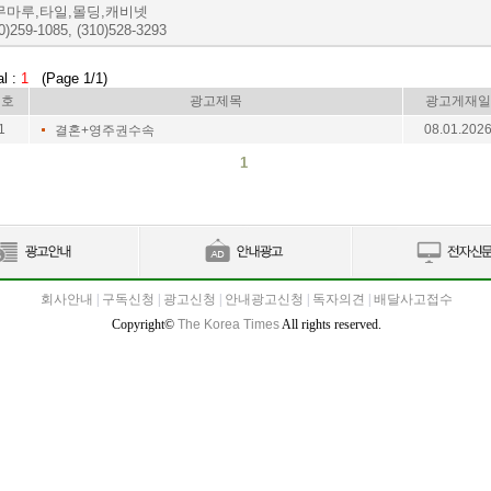
무마루,타일,몰딩,캐비넷
0)259-1085, (310)528-3293
al :
1
(Page 1/1)
번호
광고제목
광고게재일
1
08.01.202
결혼+영주권수속
1
회사안내
|
구독신청
|
광고신청
|
안내광고신청
|
독자의견
|
배달사고접수
Copyright©
The Korea Times
All rights reserved.