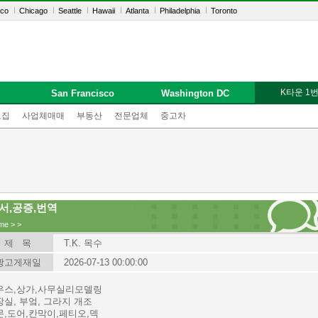
sco
Chicago
Seattle
Hawaii
Atlanta
Philadelphia
Toronto
K타운 1
San Francisco
Washington DC
모집
사업체매매
부동산
전문업체
중고차
서,공증,번역
me
>
>
제 목
T.K. 목수
광고게재일
2026-07-13 00:00:00
우스,상가,사무실리모델링
실, 부엌, 그라지 개조
문,도어,칸막이,페티오,덱