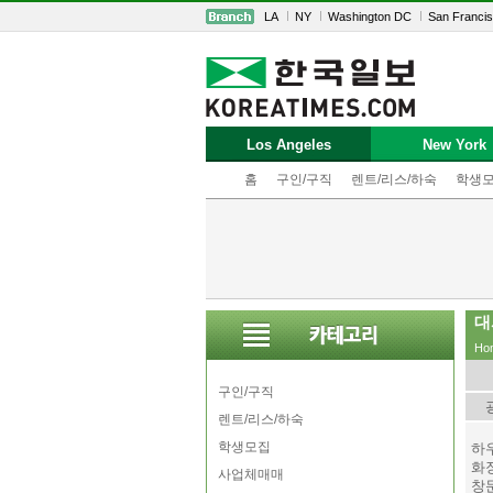
LA
NY
Washington DC
San Franci
Los Angeles
New York
홈
구인/구직
렌트/리스/하숙
학생
대
Ho
구인/구직
렌트/리스/하숙
학생모집
하
화장
사업체매매
창