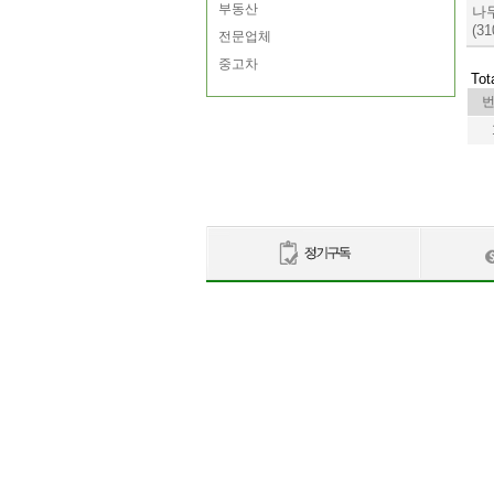
부동산
나
(31
전문업체
중고차
Tot