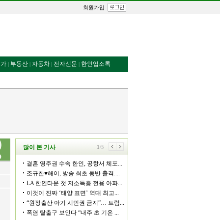
회원가입
번가
부동산
자동차
전자신문
한인업소록
|
|
|
|