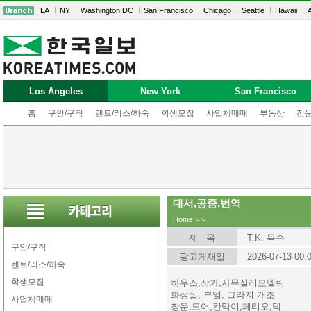
LA
NY
Washington DC
San Francisco
Chicago
Seattle
Hawaii
A
Los Angeles
New York
San Francisco
홈
구인/구직
렌트/리스/하숙
학생모집
사업체매매
부동산
전
대서,공증,번역
Home
>
>
제 목
T.K. 목수
구인/구직
광고게재일
2026-07-13 00:
렌트/리스/하숙
학생모집
하우스,상가,사무실리모델링
화장실, 부엌, 그라지 개조
사업체매매
창문,도어,칸막이,페티오,덱