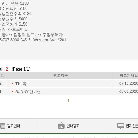
시민권 수속 $150
영주권갱신 $100
속성결혼수속 $130
영주권수속 $600
 재입국허가 $150
 공증, 아포스티유
미공사 / 김정희 법무사 / 주정부허가
3)737-8008 945 S. Western Ave #201
al :
2
(Page 1/1)
번호
광고제목
광고게재일
2
07.13.202
T.K. 목수
1
06.01.202
SUNNY 핸디맨
1