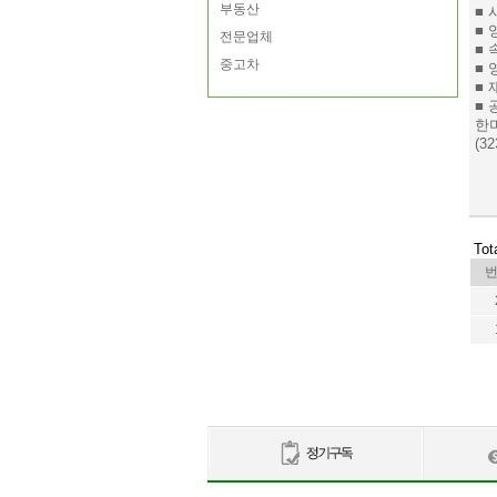
부동산
■ 
■ 
전문업체
■ 
중고차
■ 
■
■
한
(32
Tot