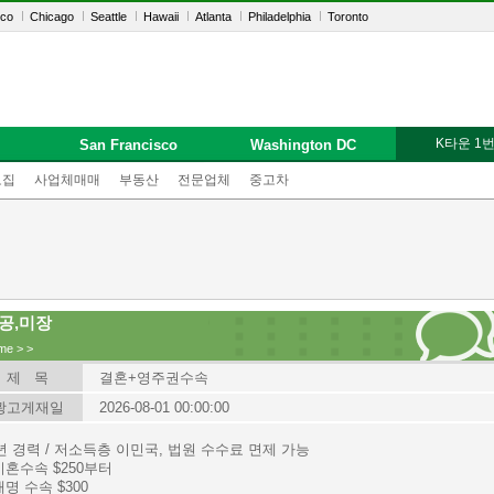
sco
Chicago
Seattle
Hawaii
Atlanta
Philadelphia
Toronto
K타운 1
San Francisco
Washington DC
모집
사업체매매
부동산
전문업체
중고차
공,미장
me
>
>
제 목
결혼+영주권수속
광고게재일
2026-08-01 00:00:00
년 경력 / 저소득층 이민국, 법원 수수료 면제 가능
이혼수속 $250부터
개명 수속 $300