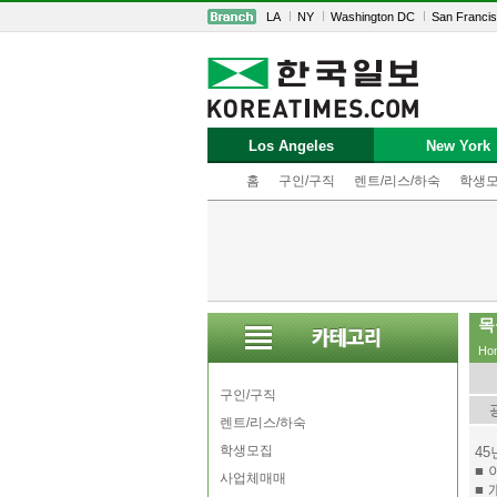
LA
NY
Washington DC
San Franci
Los Angeles
New York
홈
구인/구직
렌트/리스/하숙
학생
목
Ho
구인/구직
렌트/리스/하숙
학생모집
45
■ 
사업체매매
■ 