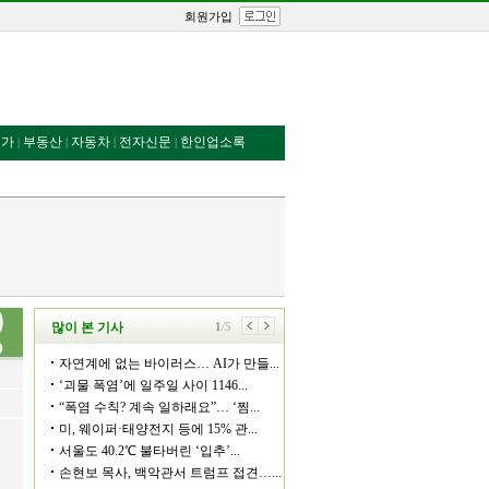
회원가입
번가
부동산
자동차
전자신문
한인업소록
|
|
|
|