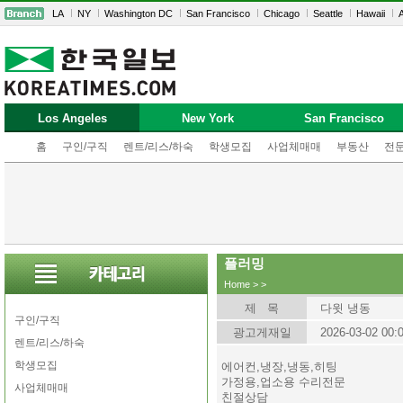
LA
NY
Washington DC
San Francisco
Chicago
Seattle
Hawaii
A
Los Angeles
New York
San Francisco
홈
구인/구직
렌트/리스/하숙
학생모집
사업체매매
부동산
전
플러밍
Home
>
>
제 목
다윗 냉동
구인/구직
광고게재일
2026-03-02 00:
렌트/리스/하숙
학생모집
에어컨,냉장,냉동,히팅
가정용,업소용 수리전문
사업체매매
친절상담