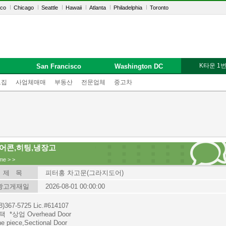
sco
Chicago
Seattle
Hawaii
Atlanta
Philadelphia
Toronto
K타운 1
San Francisco
Washington DC
모집
사업체매매
부동산
전문업체
중고차
어콘,히팅,냉장고
me
>
>
제 목
피터홍 차고문(그라지도어)
광고게재일
2026-08-01 00:00:00
8)367-5725 Lic.#614107
택 *상업 Overhead Door
e piece,Sectional Door