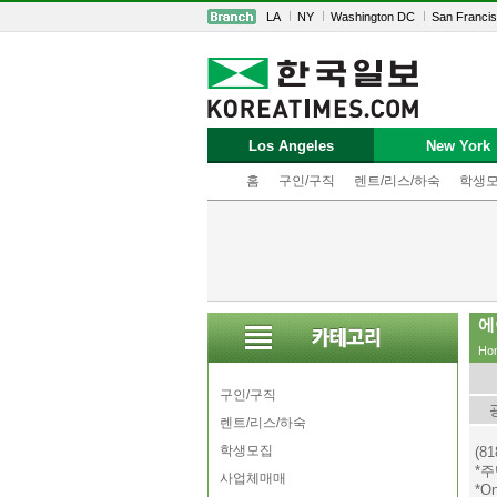
LA
NY
Washington DC
San Franci
Los Angeles
New York
홈
구인/구직
렌트/리스/하숙
학생
에
Ho
구인/구직
렌트/리스/하숙
학생모집
(81
*주
사업체매매
*On