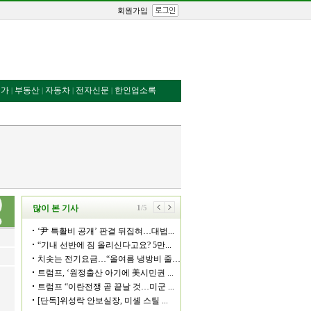
회원가입
번가
부동산
자동차
전자신문
한인업소록
|
|
|
|