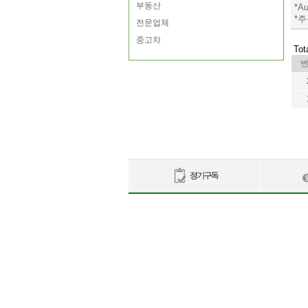
부동산
*Au
*
전문업체
중고차
Tot