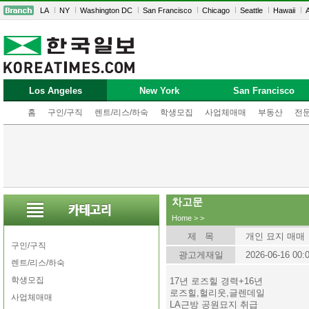
LA
NY
Washington DC
San Francisco
Chicago
Seattle
Hawaii
A
Los Angeles
New York
San Francisco
홈
구인/구직
렌트/리스/하숙
학생모집
사업체매매
부동산
전
차고문
Home
>
>
제 목
개인 묘지 매매
구인/구직
광고게재일
2026-06-16 00:
렌트/리스/하숙
학생모집
17년 로즈힐 경력+16년
로즈힐,헐리웃,글렌데일
사업체매매
LA근방 공원묘지 취급