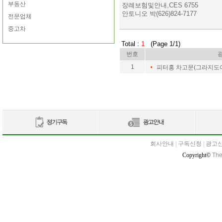
부동산
장례보험및안내,CES 6755
안토니오 박(626)824-7177
전문업체
중고차
Total :
1
(Page 1/1)
번호
1
피터홍 차고문(그라지도
회사안내
|
구독신청
|
광고
Copyright©
The