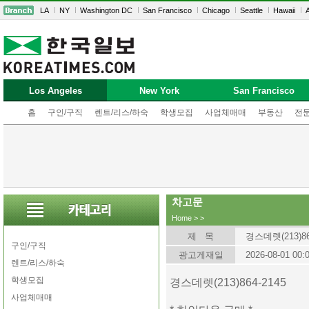
LA
NY
Washington DC
San Francisco
Chicago
Seattle
Hawaii
A
Los Angeles
New York
San Francisco
홈
구인/구직
렌트/리스/하숙
학생모집
사업체매매
부동산
전
차고문
Home
>
>
제 목
경스데렛(213)86
구인/구직
광고게재일
2026-08-01 00:
렌트/리스/하숙
학생모집
경스데렛(213)864-2145
사업체매매