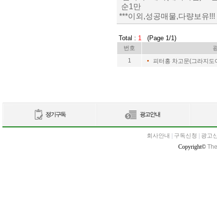
순1만
***이외,성공매물,다량보유!!!
Total :
1
(Page 1/1)
번호
1
피터홍 차고문(그라지도
회사안내
|
구독신청
|
광고
Copyright©
The