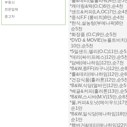
*롤&데리(벨훌라워)4만,순3
부동산
*캐더링&떡(O.C)6만,순4천
전문업체
*샌드&커피(LA,OC)7만,순4
중고차
*중식F.F (롱비치)8만,순4천
*한식,설농탕(부에나팍)8만
순5천
*화장품 (O.C)9만,순5천
*DVD & MOVIE(뉴폴트비치)
10만,순5천
*5일샌드,델리(O.C)11만,순
*데리(싸이프레스)12만,순5
*담배(애나하임)12만,순7천
*B&W,중FF(라구나)12만,순
*롤&데리(애나하임)12만,순
*건강식품(훌러톤)12만,순5
*B&W,식당(얼바인)12만,순
*베글&커피(훌러톤)13만,순
*B&W,스시바(M.V)15만,순8
*물,커피&도넛(메이우드)17
순1만
*B&W,일식당(애나하임)18만
순1만
*햄버거&데리(애나하임)22