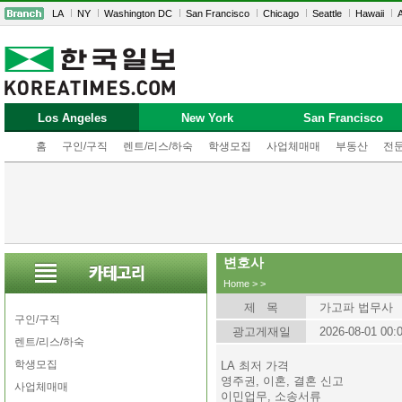
LA
NY
Washington DC
San Francisco
Chicago
Seattle
Hawaii
A
Los Angeles
New York
San Francisco
홈
구인/구직
렌트/리스/하숙
학생모집
사업체매매
부동산
전
변호사
Home
>
>
제 목
가고파 법무사
구인/구직
광고게재일
2026-08-01 00:
렌트/리스/하숙
학생모집
LA 최저 가격
영주권, 이혼, 결혼 신고
사업체매매
이민업무, 소송서류