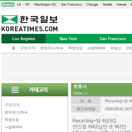
LA
NY
Washington DC
San Francisco
Chicago
Seattle
Hawaii
A
Los Angeles
New York
San Francisco
홈
구인/구직
렌트/리스/하숙
학생모집
사업체매매
부동산
전
변호사
Home
>
>
제 목
Recycling+땅 
구인/구직
광고게재일
2026-08-01 00:
렌트/리스/하숙
학생모집
Recycling+땅 4만SQ
연인컴 3백2십만 넷 백2만
사업체매매