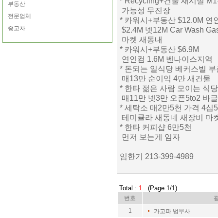
* Recycling+건물 새시설 M
부동산
가능성 무진장
전문업체
* 카워시+부동산 $12.0M 연
중고차
$2.4M 넷12M Car Wash Ga
마켓 새동내
* 카워시+부동산 $6.9M
연인컴 1.6M 벤나이스지역
* 돈되는 일식당 베커스빌 부
매13만 순이익 4만 새건물
* 한타 젊은 사람 모이는 식당
매11만 넷3만 오픈5to2 바
* 세탁소 매2만5천 가격 4십
테미큘라 새동네 새장비 마켓
* 한타 커피샵 6만5천
먼저 보는게 임자
임한기 213-399-4989
Total :
1
(Page 1/1)
번호
1
가고파 법무사