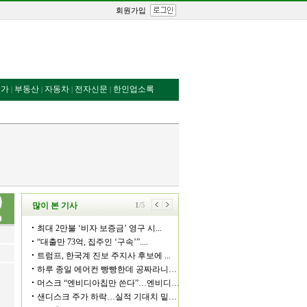
회원가입
번가
부동산
자동차
전자신문
한인업소록
|
|
|
|