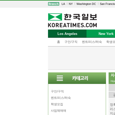
LA
NY
Washington DC
San Franci
Los Angeles
New York
홈
구인/구직
렌트/리스/하숙
학생
자
Ho
구인/구직
렌트/리스/하숙
학생모집
정확
리
사업체매매
지