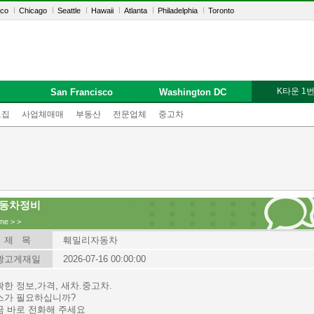
sco
Chicago
Seattle
Hawaii
Atlanta
Philadelphia
Toronto
K타운 1
San Francisco
Washington DC
모집
사업체매매
부동산
전문업체
중고차
동차정비
me
>
>
제 목
훼밀리자동차
광고게재일
2026-07-16 00:00:00
한 정보,가격, 새차.중고차.
스가 필요하십니까?
금 바로 전화해 주세요