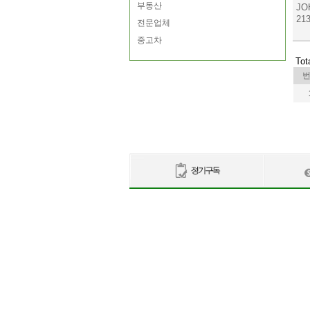
부동산
JO
213
전문업체
중고차
Tot