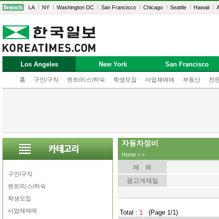
LA
NY
Washington DC
San Francisco
Chicago
Seattle
Hawaii
A
Los Angeles
New York
San Francisco
홈
구인/구직
렌트/리스/하숙
학생모집
사업체매매
부동산
전
자동차정비
Home
>
>
제 목
구인/구직
광고게재일
렌트/리스/하숙
학생모집
사업체매매
Total :
1
(Page 1/1)