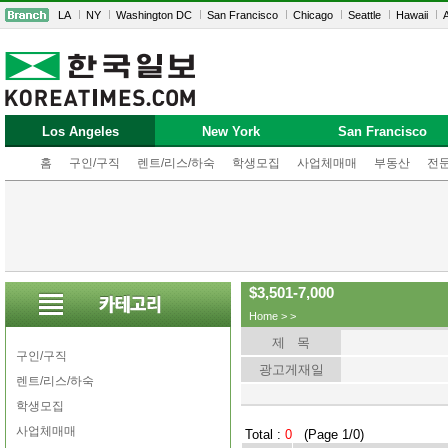
LA
NY
Washington DC
San Francisco
Chicago
Seattle
Hawaii
A
Los Angeles
New York
San Francisco
홈
구인/구직
렌트/리스/하숙
학생모집
사업체매매
부동산
전
$3,501-7,000
Home
>
>
제 목
구인/구직
광고게재일
렌트/리스/하숙
학생모집
사업체매매
Total :
0
(Page 1/0)