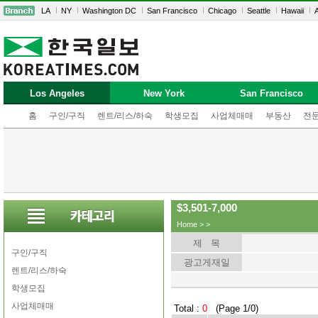
LA
NY
Washington DC
San Francisco
Chicago
Seattle
Hawaii
A
Los Angeles
New York
San Francisco
홈
구인/구직
렌트/리스/하숙
학생모집
사업체매매
부동산
전
$3,501-7,000
Home
>
>
제 목
구인/구직
광고게재일
렌트/리스/하숙
학생모집
사업체매매
Total :
0
(Page 1/0)