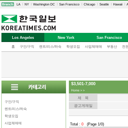
LA
NY
Washington DC
San Francisco
Chicago
Seattle
Hawaii
A
Los Angeles
New York
San Francisco
홈
구인/구직
렌트/리스/하숙
학생모집
사업체매매
부동산
전
$3,501-7,000
Home
>
>
제 목
구인/구직
광고게재일
렌트/리스/하숙
학생모집
사업체매매
Total :
0
(Page 1/0)