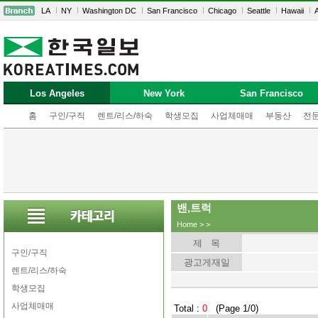
LA
NY
Washington DC
San Francisco
Chicago
Seattle
Hawaii
A
Los Angeles
New York
San Francisco
홈
구인/구직
렌트/리스/하숙
학생모집
사업체매매
부동산
전
밴,트럭
Home
>
>
제 목
구인/구직
광고게재일
렌트/리스/하숙
학생모집
사업체매매
Total :
0
(Page 1/0)