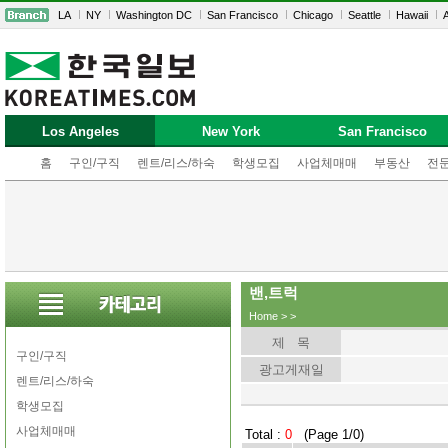
LA
NY
Washington DC
San Francisco
Chicago
Seattle
Hawaii
A
Los Angeles
New York
San Francisco
홈
구인/구직
렌트/리스/하숙
학생모집
사업체매매
부동산
전
밴,트럭
Home
>
>
제 목
구인/구직
광고게재일
렌트/리스/하숙
학생모집
사업체매매
Total :
0
(Page 1/0)