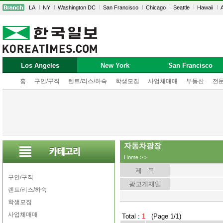
LA
NY
Washington DC
San Francisco
Chicago
Seattle
Hawaii
A
Los Angeles
New York
San Francisco
홈
구인/구직
렌트/리스/하숙
학생모집
사업체매매
부동산
전
자동차광장
Home
>
>
제 목
구인/구직
광고게재일
렌트/리스/하숙
학생모집
사업체매매
Total :
1
(Page 1/1)