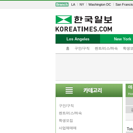
LA
NY
Washington DC
San Franci
Los Angeles
New York
홈
구인/구직
렌트/리스/하숙
학생
애
Ho
구인/구직
렌트/리스/하숙
학생모집
사업체매매
Tot