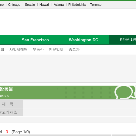
sco
Chicago
Seattle
Hawaii
Atlanta
Philadelphia
Toronto
K타운 1
San Francisco
Washington DC
모집
사업체매매
부동산
전문업체
중고차
완동물
me
>
>
제 목
광고게재일
al :
0
(Page 1/0)