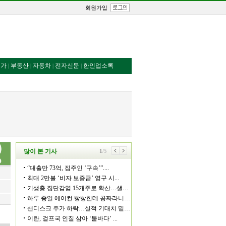
회원가입
번가
부동산
자동차
전자신문
한인업소록
|
|
|
|