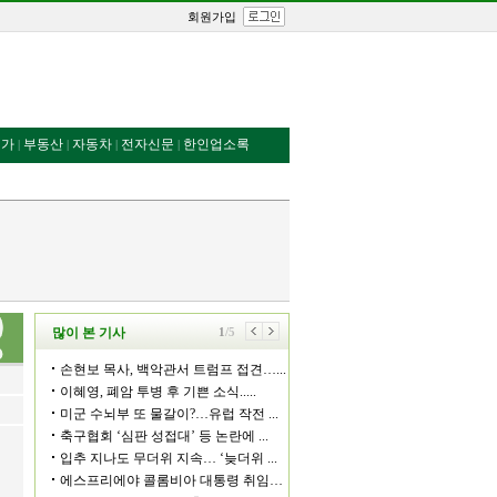
회원가입
번가
부동산
자동차
전자신문
한인업소록
|
|
|
|