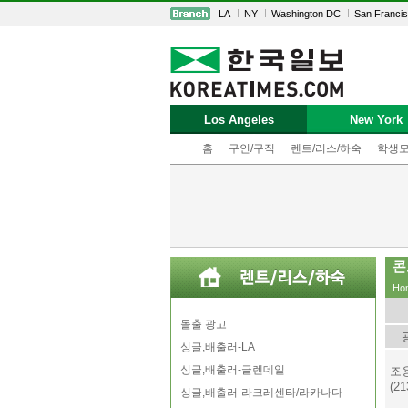
LA
NY
Washington DC
San Franci
Los Angeles
New York
홈
구인/구직
렌트/리스/하숙
학생
콘
Ho
돌출 광고
싱글,배출러-LA
싱글,배출러-글렌데일
조용
(21
싱글,배출러-라크레센타/라카나다