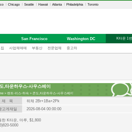
sco
Chicago
Seattle
Hawaii
Atlanta
Philadelphia
Toronto
K타운 1
San Francisco
Washington DC
모집
사업체매매
부동산
전문업체
중고차
도,타운하우스-사우스베이
me
>
렌트-리스-하숙
> 콘도,타운하우스-사우스베이
제 목
뒤채 2Br+1Ba+2Pk
광고게재일
2026-08-04 00:00:00
한 K타운, 마루, $1,800
3)820-5000