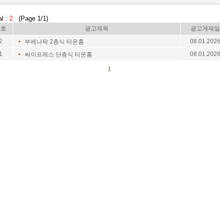
al :
2
(Page 1/1)
번호
광고제목
광고게재일
2
08.01.202
부에나팍 2층식 타운홈
1
08.01.202
싸이프레스 단층식 타운홈
1