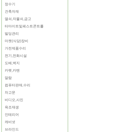
정수기
건축자재
열쇠,자물쇠,금고
터마이트및페스트콘트롤
빌딩관리
마켓(식당)장비
가전제품수리
전기,전화시설
도배,벽지
카펫,카텐
알람
컴퓨터판매,수리
차고문
비디오,사진
욕조재생
인테리어
캐비넷
브라인드