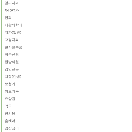
알러지과
X-RAY과
안과
재활의학과
치과(일반)
교정치과
환자필수품
척추신경
한방의원
검안전문
치질(한방)
보청기
의료기구
요양원
약국
한의원
홈케어
임상심리