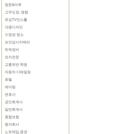
창문&마루
고무도장, 명함
위성TV인스톨
각종디자인
수영장 청소
보안감시카메라
트럭정비
묘지전문
교통위반 학원
자동차 디테일링
호텔
케더링
변호사
공인회계사
일반회계사
종합보험
융자회사
노트매입,증권