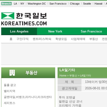
LA
NY
Washington DC
San Francisco
Chicago
Seattle
Hawaii
A
Los Angeles
New York
San Francisco
홈
구인/구직
렌트/리스/하숙
학생모집
사업체매매
부동산
전
LA및기타
Home
>
부동산
> LA및기타
제 목
13에이커 땅30
돌출 광고
광고게재일
2026-08-01 00:
밸리지역
글렌데일,버뱅크,라카나다,라크라센타
투자 포텐셜
필랜길 선상 코너
세리토스
프리웨이 가까움