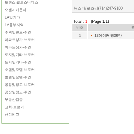
토렌스,팔로스버디스
뉴스타/로즈김(714)247-9100
오렌지카운티
LA및기타
Total :
1
(Page 1/1)
LA동부지역
번호
주택및콘도-주인
1
13에이커 땅30만
아파트상가-브로커
아파트상가-주인
토지및기타-브로커
토지및기타-주인
호텔및모텔-브로커
호텔및모텔-주인
공장및창고-브로커
공장및창고-주인
부동산검증
교회-브로커
샌디에고