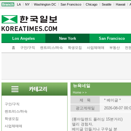
LA
NY
Washington DC
San Francisco
Chicago
Seattle
Hawaii
A
Los Angeles
New York
San Francisco
홈
구인/구직
렌트/리스/하숙
학생모집
사업체매매
부동산
전
뉴욕네일
Home
>
>
제 목
* 베이글 *
구인/구직
광고게재일
2026-08-07 00:
렌트/리스/하숙
학생모집
(롱아일랜드 플러싱 15분거리)
델리 경험자,
사업체매매
베이글 만들거나 구우실 분