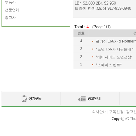
부동산
1Br. $2,600 2Br. $2,950
트라이 한미.Mr.정 917-939-3940
전문업체
중고차
Total :
4
(Page 1/1)
번호
4
플러싱 166가 & Northe
3
*노던 156가 샤핑몰내 *
2
*베이사이드 노던선상*
1
*스페이스 렌트*
회사안내
|
구독신청
|
광고
Copyright©
The