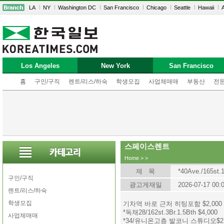
LA
NY
Washington DC
San Francisco
Chicago
Seattle
Hawaii
A
Los Angeles
New York
San Francisco
홈
구인/구직
렌트/리스/하숙
학생모집
사업체매매
부동산
전
스페이스렌트
Home
>
>
제 목
*40Ave./165st.1
구인/구직
광고게재일
2026-07-17 00:
렌트/리스/하숙
학생모집
기차역 바로 근처 히팅포함 $2,000
*독채28/162st.3Br.1.5Bth $4,000
사업체매매
*34/유니온고층 발코니 스튜디오$2,