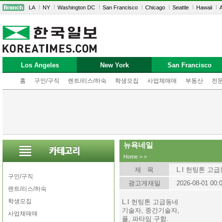
LA
NY
Washington DC
San Francisco
Chicago
Seattle
Hawaii
A
Los Angeles
New York
San Francisco
홈
구인/구직
렌트/리스/하숙
학생모집
사업체매매
부동산
전
뉴욕네일
Home
>
>
제 목
L.I 헌팅톤 고
구인/구직
광고게재일
2026-08-01 00:
렌트/리스/하숙
학생모집
L.I 헌팅톤 고급동네
기술자, 중간기술자,
사업체매매
풀, 파타임 구함.