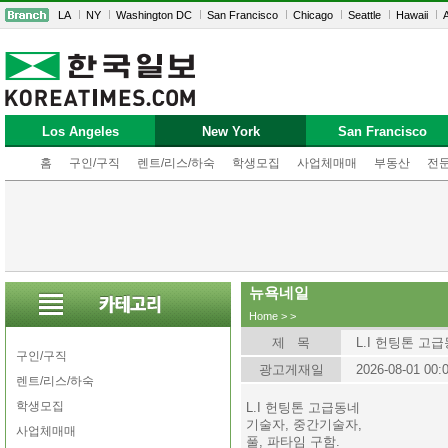
LA
NY
Washington DC
San Francisco
Chicago
Seattle
Hawaii
A
Los Angeles
New York
San Francisco
홈
구인/구직
렌트/리스/하숙
학생모집
사업체매매
부동산
전
뉴욕네일
Home
>
>
제 목
L.I 헌팅톤 고
구인/구직
광고게재일
2026-08-01 00:
렌트/리스/하숙
학생모집
L.I 헌팅톤 고급동네
기술자, 중간기술자,
사업체매매
풀, 파타임 구함.