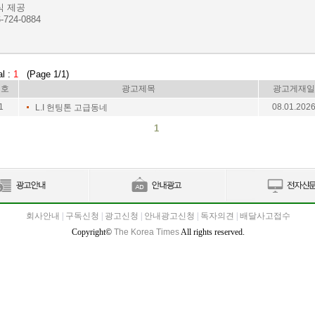
식 제공
-724-0884
al :
1
(Page 1/1)
번호
광고제목
광고게재일
1
08.01.202
L.I 헌팅톤 고급동네
1
회사안내
|
구독신청
|
광고신청
|
안내광고신청
|
독자의견
|
배달사고접수
Copyright©
The Korea Times
All rights reserved.