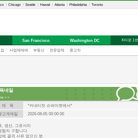
sco
Chicago
Seattle
Hawaii
Atlanta
Philadelphia
Toronto
K타운 1
San Francisco
Washington DC
모집
사업체매매
부동산
전문업체
중고차
욕네일
me
>
>
제 목
*커네티컷 슈퍼마켓에서*
광고게재일
2026-08-05 00:00:00
, 생선, 그로서리
경험자 구합니다.
업에 결격 사유 없으신 분