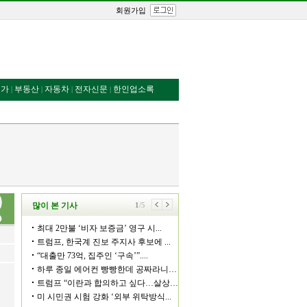
회원가입
번가
부동산
자동차
전자신문
한인업소록
|
|
|
|