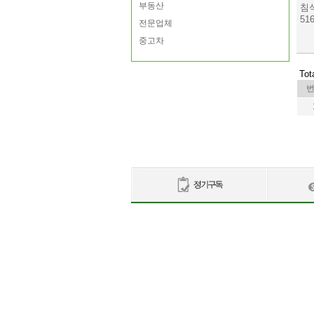
부동산
침
516
전문업체
중고차
Tot