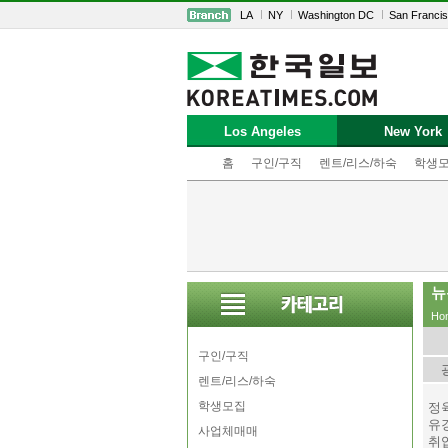
LA
NY
Washington DC
San Franci
Los Angeles
New York
홈
구인/구직
렌트/리스/하숙
학생
뉴
Ho
구인/구직
렌트/리스/하숙
학생모집
정육
유
사업체매매
취