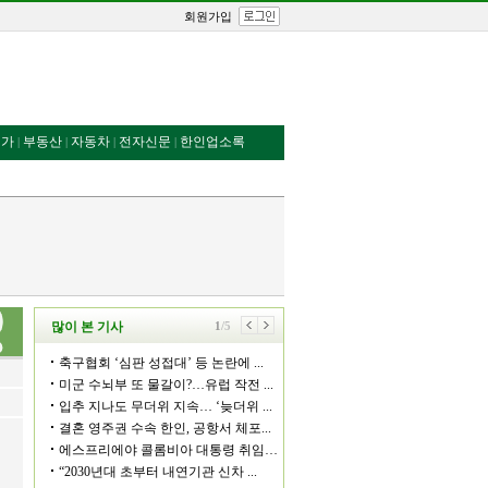
회원가입
번가
부동산
자동차
전자신문
한인업소록
|
|
|
|