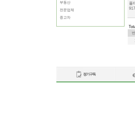
부동산
풀
917
전문업체
중고차
Tot