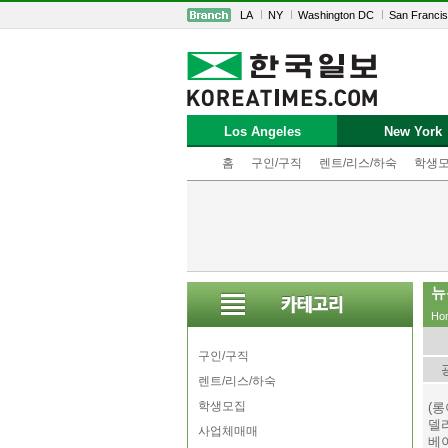
LA
NY
Washington DC
San Franci
Los Angeles
New York
홈
구인/구직
렌트/리스/하숙
학생
뉴
Ho
구인/구직
렌트/리스/하숙
학생모집
(
델
사업체매매
베