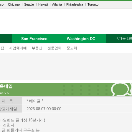
sco
Chicago
Seattle
Hawaii
Atlanta
Philadelphia
Toronto
K타운 1
San Francisco
Washington DC
모집
사업체매매
부동산
전문업체
중고차
욕네일
me
>
>
제 목
* 베이글 *
광고게재일
2026-08-07 00:00:00
롱아일랜드 플러싱 15분거리)
리 경험자,
이글 만들거나 구우실 분