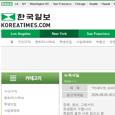
LA
NY
Washington DC
San Francisco
Chicago
Seattle
Hawaii
A
Los Angeles
New York
San Francisco
홈
구인/구직
렌트/리스/하숙
학생모집
사업체매매
부동산
전
뉴욕네일
Home
>
>
제 목
*커네티컷 슈퍼
구인/구직
광고게재일
2026-08-05 00:
렌트/리스/하숙
학생모집
정육, 생선, 그로서리
유경험자 구합니다.
사업체매매
취업에 결격 사유 없으신 분