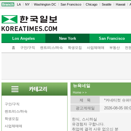
LA
NY
Washington DC
San Francisco
Chicago
Seattle
Hawaii
A
Los Angeles
New York
San Francisco
홈
구인/구직
렌트/리스/하숙
학생모집
사업체매매
부동산
전
뉴욕네일
Home
>
>
제 목
*커네티컷 슈퍼
구인/구직
광고게재일
2026-08-05 00:
렌트/리스/하숙
학생모집
한식, 스시하실
유경험자 구합니다.
사업체매매
취업에 결격 사유 없으신 분