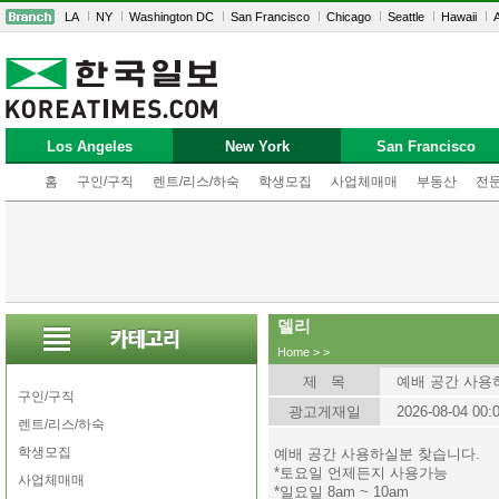
LA
NY
Washington DC
San Francisco
Chicago
Seattle
Hawaii
A
Los Angeles
New York
San Francisco
홈
구인/구직
렌트/리스/하숙
학생모집
사업체매매
부동산
전
델리
Home
>
>
제 목
예배 공간 사용
구인/구직
광고게재일
2026-08-04 00:
렌트/리스/하숙
학생모집
예배 공간 사용하실분 찾습니다.
*토요일 언제든지 사용가능
사업체매매
*일요일 8am ~ 10am