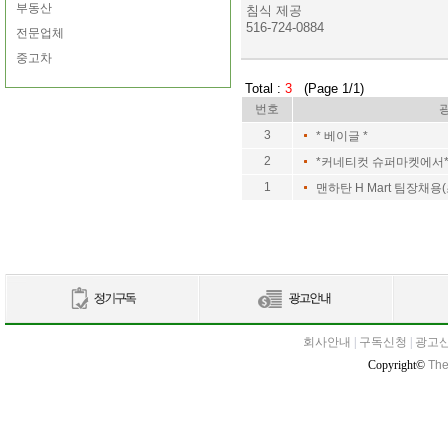
부동산
침식 제공
516-724-0884
전문업체
중고차
Total :
3
(Page 1/1)
번호
3
* 베이글 *
2
*커네티컷 슈퍼마켓에서
1
맨하탄 H Mart 팀장채용
회사안내
|
구독신청
|
광고
Copyright©
The