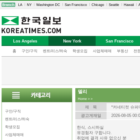
LA
NY
Washington DC
San Francisco
Chicago
Seattle
Hawaii
A
Los Angeles
New York
San Francisco
홈
구인/구직
렌트/리스/하숙
학생모집
사업체매매
부동산
전
델리
Home
>
>
제 목
*커네티컷 슈퍼
구인/구직
광고게재일
2026-08-05 00:
렌트/리스/하숙
학생모집
한식, 스시하실
유경험자 구합니다.
사업체매매
취업에 결격 사유 없으신 분