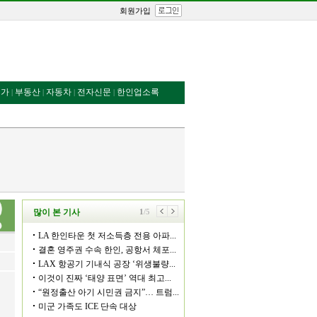
회원가입
번가
부동산
자동차
전자신문
한인업소록
|
|
|
|