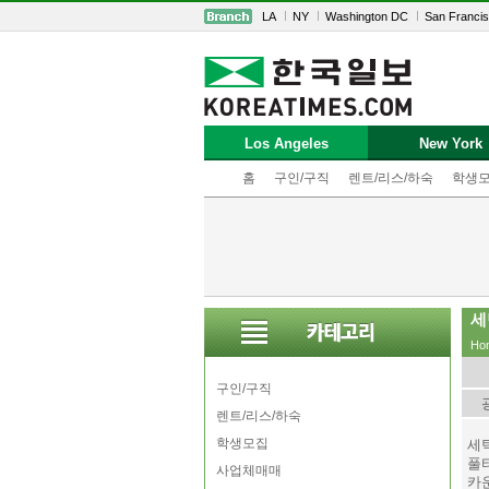
LA
NY
Washington DC
San Franci
Los Angeles
New York
홈
구인/구직
렌트/리스/하숙
학생
세
Ho
구인/구직
렌트/리스/하숙
학생모집
세
풀
사업체매매
카