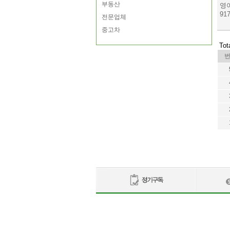
부동산
영
91
전문업체
중고차
Tot