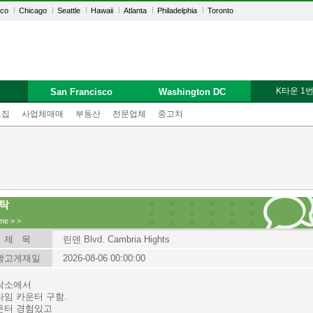
sco
Chicago
Seattle
Hawaii
Atlanta
Philadelphia
Toronto
K타운 1
San Francisco
Washington DC
모집
사업체매매
부동산
전문업체
중고차
탁
me
>
>
제 목
린덴 Blvd. Cambria Hights
광고게재일
2026-08-06 00:00:00
탁소에서
타임 카운터 구함.
운터 경험있고