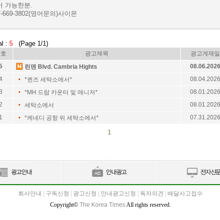
어 가능한분.
7-669-3802(영어문의)사이몬
al :
5
(Page 1/1)
번호
광고제목
광고게재일
5
08.06.202
린덴 Blvd. Cambria Hights
4
08.04.202
*퀸즈 세탁소에서*
3
08.01.202
*MH 드랍 카운터 및 매니저*
2
08.01.202
세탁소에서
1
07.31.202
*케네디 공항 뒤 세탁소에서*
1
회사안내
|
구독신청
|
광고신청
|
안내광고신청
|
독자의견
|
배달사고접수
Copyright©
The Korea Times
All rights reserved.