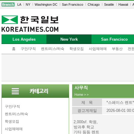
LA
NY
Washington DC
San Francisco
Chicago
Seattle
Hawaii
A
Los Angeles
New York
San Francisco
홈
구인/구직
렌트/리스/하숙
학생모집
사업체매매
부동산
전
사무직
Home
>
>
제 목
*스페이스 렌트*
구인/구직
광고게재일
2026-08-01 00:
렌트/리스/하숙
학생모집
2,000sf. 학원,
방과후 학교
사업체매매
기타 등등 렌트