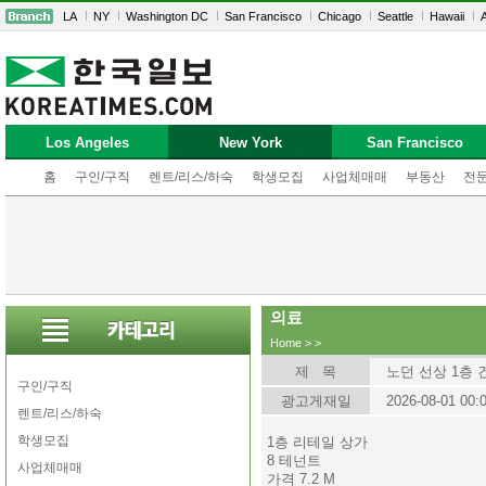
LA
NY
Washington DC
San Francisco
Chicago
Seattle
Hawaii
A
Los Angeles
New York
San Francisco
홈
구인/구직
렌트/리스/하숙
학생모집
사업체매매
부동산
전
의료
Home
>
>
제 목
노던 선상 1층 
구인/구직
광고게재일
2026-08-01 00:
렌트/리스/하숙
학생모집
1층 리테일 상가
8 테넌트
사업체매매
가격 7.2 M